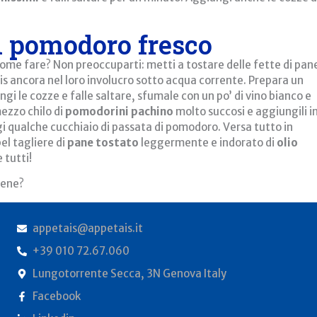
l pomodoro fresco
 come fare? Non preoccuparti: metti a tostare delle fette di pan
s ancora nel loro involucro sotto acqua corrente. Prepara un
iungi le cozze e falle saltare, sfumale con un po’ di vino bianco e
ezzo chilo di
pomodorini pachino
molto succosi e aggiungili i
gi qualche cucchiaio di passata di pomodoro. Versa tutto in
el tagliere di
pane tostato
leggermente e indorato di
olio
 tutti!
lene?
appetais@appetais.it
+39 010 72.67.060
Lungotorrente Secca, 3N Genova Italy
Facebook