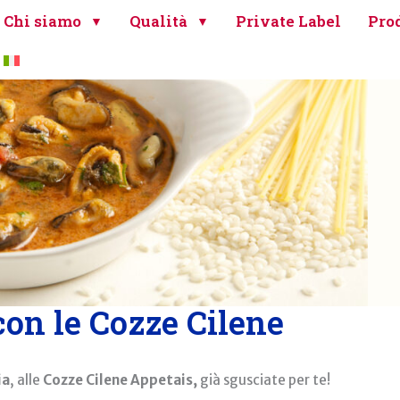
Chi siamo
Qualità
Private Label
Prod
 con le Cozze Cilene
ia
, alle
Cozze Cilene
Appetais,
già sgusciate per te!