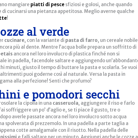
mano mangiare
piatti di pesce
sfiziosi e golosi, anche quando
 di cucinarsi una pietanza appetitosa. Meglio averne qualche
tte
!
cozze al verde
er
cucinare
, con la variante di
pasta di farro
, un cereale nobile
ncora più al dente. Mentre l’acqua bolle prepara un soffritto di
petais
ancora nel loro involucro di plastica finché non si
ale in padella, facendole saltare e aggiungendo un’abbondant
hi minuti, giusto il tempo di buttare la pasta e scolarla. Se vuoi
altrimenti puoi goderne così al naturale. Versa la pasta in
gama alla perfezione! Senti che profumo?
chini e pomodori secchi
osolare la cipolla in una
casseruola
, aggiungere il riso e farlo
 soffriggere un po’ d’aglio e, se ti piace il gusto, tre o
dopo averle passate ancora nel loro involucro sotto acqua
a spolverata di prezzemolo. In una padella a parte taglia a
. Appena cotte amalgamale con il risotto. Nella padella delle
inissimi
e falli saltare per un minuto. Aggiungi anche le cozze a