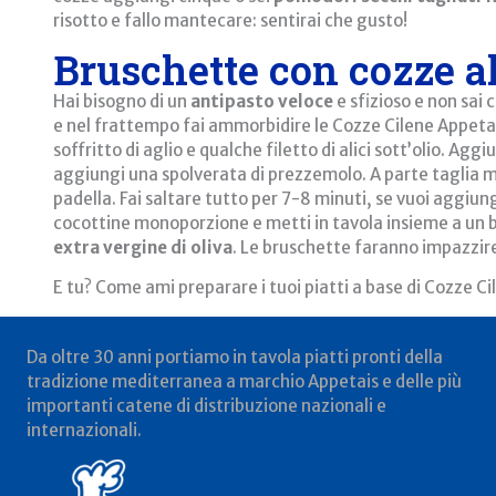
risotto e fallo mantecare: sentirai che gusto!
Bruschette con cozze a
Hai bisogno di un
antipasto veloce
e sfizioso e non sai
e nel frattempo fai ammorbidire le Cozze Cilene Appetai
soffritto di aglio e qualche filetto di alici sott’olio. Agg
aggiungi una spolverata di prezzemolo. A parte taglia m
padella. Fai saltare tutto per 7-8 minuti, se vuoi aggiun
cocottine monoporzione e metti in tavola insieme a un b
extra vergine di oliva
. Le bruschette faranno impazzire
E tu? Come ami preparare i tuoi piatti a base di Cozze Ci
Da oltre 30 anni portiamo in tavola piatti pronti della
tradizione mediterranea a marchio Appetais e delle più
importanti catene di distribuzione nazionali e
internazionali.