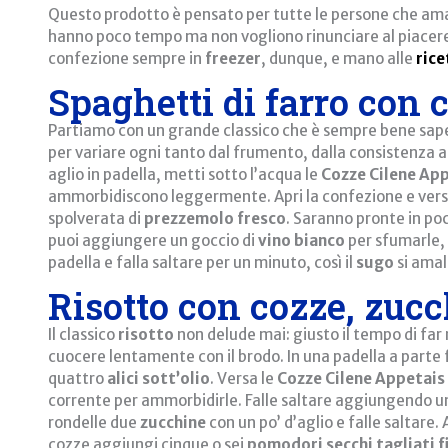
Questo prodotto è pensato per tutte le persone che a
hanno poco tempo ma non vogliono rinunciare al piacere
confezione sempre in
freezer
, dunque, e mano alle
rice
Spaghetti di farro con 
Partiamo con un grande classico che è sempre bene sap
per variare ogni tanto dal frumento, dalla consistenza a
aglio in padella, metti sotto l’acqua le
Cozze Cilene Ap
ammorbidiscono leggermente. Apri la confezione e vers
spolverata di
prezzemolo fresco
. Saranno pronte in poc
puoi aggiungere un goccio di
vino bianco
per sfumarle, 
padella e falla saltare per un minuto, così il
sugo
si amal
Risotto con cozze, zuc
Il classico
risotto
non delude mai: giusto il tempo di far r
cuocere lentamente con il brodo. In una padella a parte fai
quattro
alici
sott’olio
. Versa le
Cozze Cilene Appetais
corrente per ammorbidirle. Falle saltare aggiungendo un
rondelle due
zucchine
con un po’ d’aglio e falle saltare
cozze aggiungi cinque o sei
pomodori secchi tagliati f