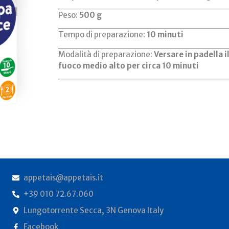
Peso:
500 g
Tempo di preparazione:
10 minuti
Modalità di preparazione:
Versare in padella 
fuoco medio alto per circa 10 minuti
appetais@appetais.it
+39 010 72.67.060
Lungotorrente Secca, 3N Genova Italy
Facebook