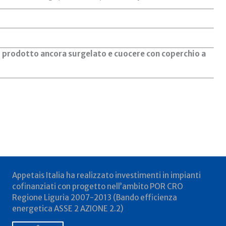
il prodotto ancora surgelato e cuocere con coperchio a
Appetais Italia ha realizzato investimenti in impianti
cofinanziati con progetto nell’ambito POR CRO
Regione Liguria 2007-2013 (Bando efficienza
energetica ASSE 2 AZIONE 2.2)